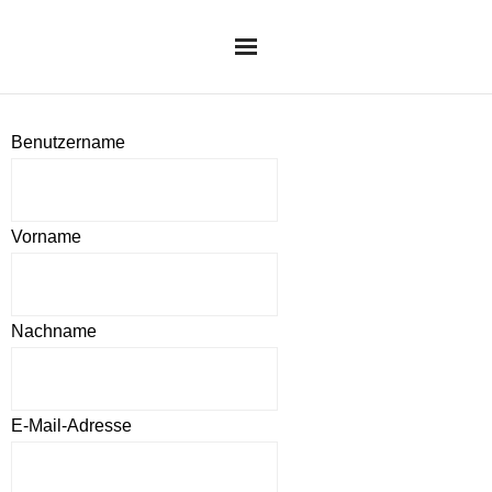
HOME
Benutzername
ÜBER UNS
Vorname
AKTUELLES
PRÄSIDIUM
Nachname
FACHGRUPPEN
E-Mail-Adresse
VERANSTALTUNGEN